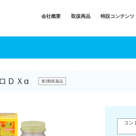
会社概要
取扱商品
特設コンテンツ
ロＤＸα
第
3
類医薬品
コン